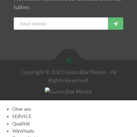
halten.
Copyright © 2021 Gusto Box Menüs - All
Rights Reserved.
Über uns
SERVICE
QualItät
WinVitalis